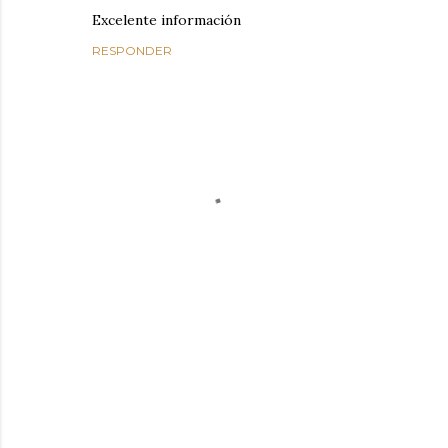
Excelente información
RESPONDER
P
u