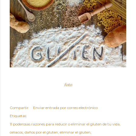
foto
Compartir
Enviar entrada por correo electrónico
Etiquetas:
11 poderosas razones para reducir o eliminar el gluten de tu vida
celiacos
daños por el gluten
eliminar el gluten