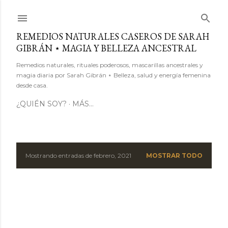
Ir al contenido principal
REMEDIOS NATURALES CASEROS DE SARAH
GIBRÁN ⋆ MAGIA Y BELLEZA ANCESTRAL
Remedios naturales, rituales poderosos, mascarillas ancestrales y
magia diaria por Sarah Gibrán ⋆ Belleza, salud y energía femenina
desde casa.
¿QUIÉN SOY?
MÁS…
Mostrando entradas de febrero, 2021
MOSTRAR TODO
E
n
t
r