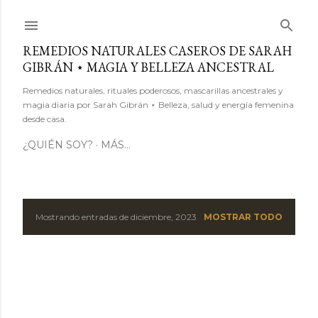
Ir al contenido principal
REMEDIOS NATURALES CASEROS DE SARAH
GIBRÁN ⋆ MAGIA Y BELLEZA ANCESTRAL
Remedios naturales, rituales poderosos, mascarillas ancestrales y
magia diaria por Sarah Gibrán ⋆ Belleza, salud y energía femenina
desde casa.
¿QUIÉN SOY?
MÁS…
Mostrando entradas de diciembre, 2023
MOSTRAR TODO
E
n
t
r