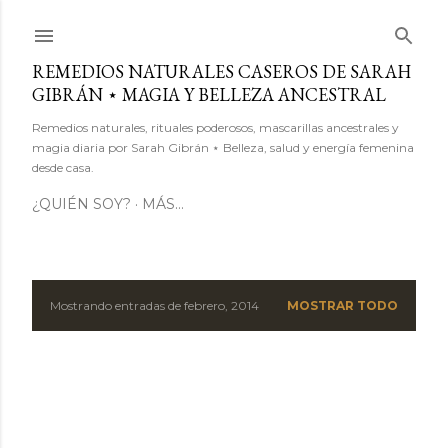
Ir al contenido principal
REMEDIOS NATURALES CASEROS DE SARAH
GIBRÁN ⋆ MAGIA Y BELLEZA ANCESTRAL
Remedios naturales, rituales poderosos, mascarillas ancestrales y
magia diaria por Sarah Gibrán ⋆ Belleza, salud y energía femenina
desde casa.
¿QUIÉN SOY?
MÁS…
Mostrando entradas de febrero, 2014
MOSTRAR TODO
E
n
t
r