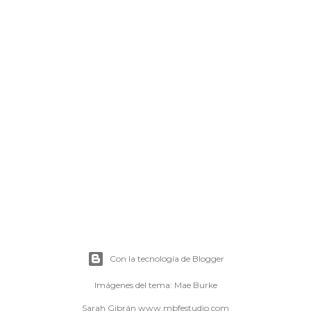
Con la tecnología de Blogger
Imágenes del tema:
Mae Burke
Sarah Gibrán www.mbfestudio.com