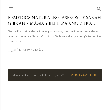
Ir al contenido principal
REMEDIOS NATURALES CASEROS DE SARAH
GIBRÁN ⋆ MAGIA Y BELLEZA ANCESTRAL
Remedios naturales, rituales poderosos, mascarillas ancestrales y
magia diaria por Sarah Gibrán ⋆ Belleza, salud y energía femenina
desde casa.
¿QUIÉN SOY?
MÁS…
Mostrando entradas de febrero, 2022
MOSTRAR TODO
E
n
t
r