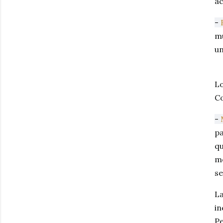
ac
-
B
mu
u
Lo
Co
-
pa
qu
me
se
La
in
Pe