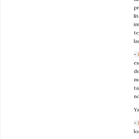
pr
li
im
te
la
-
es
de
mo
ta
no
Ya
-
lo