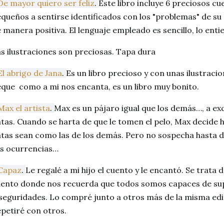
De mayor quiero ser feliz
.
Este libro incluye 6 preciosos c
queños a sentirse identificados con los "problemas" de su
 manera positiva. El lenguaje empleado es sencillo, lo en
s ilustraciones son preciosas. Tapa dura
El abrigo de Jana
.
Es un libro precioso y con unas ilustraci
que como a mi nos encanta, es un libro muy bonito.
Max el artista
.
Max es un pájaro igual que los demás…, a ex
tas. Cuando se harta de que le tomen el pelo, Max decide 
tas sean como las de los demás. Pero no sospecha hasta d
s ocurrencias…
Capaz
.
Le regalé a mi hijo el cuento y le encantó. Se trata 
ento donde nos recuerda que todos somos capaces de su
seguridades. Lo compré junto a otros más de la misma edit
petiré con otros.