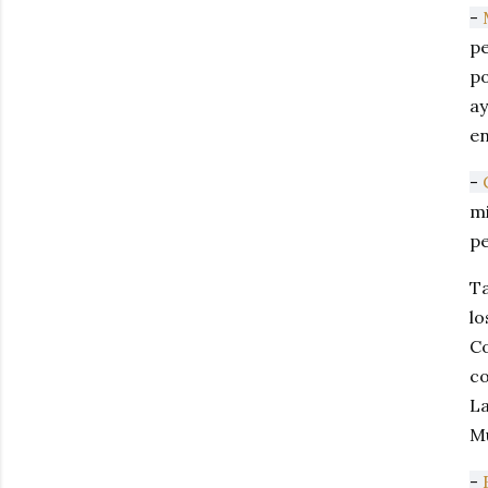
-
pe
po
ay
en
-
mi
pe
Ta
lo
Co
co
La
M
-