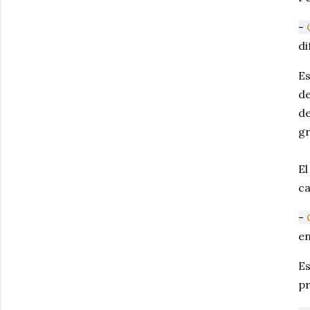
-
di
Es
de
de
gr
El
ca
-
en
Es
pr