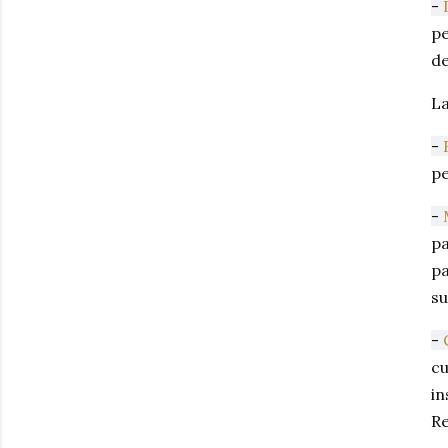
-
pe
de
La
-
pe
-
pa
pa
su
-
cu
in
Re