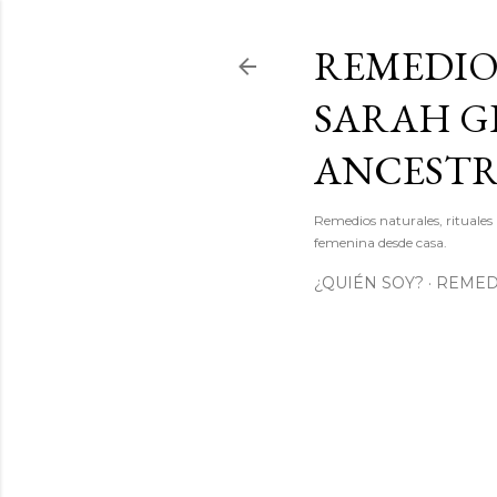
REMEDIO
SARAH GI
ANCEST
Remedios naturales, rituales 
femenina desde casa.
¿QUIÉN SOY?
REMEDI