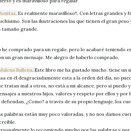
ierto y es maravilloso para regalar.
onitas
.
Es realmente maravilloso!!. Con letras grandes y 
chísimo. Son las ilustraciones las que tienen el gran peso
n tamaño grande.
 he comprado para un regalo, pero lo acabaré teniendo en
n un gran mensaje. Me alegro de haberlo comprado.
Malena Ballena
. E
ste libro me ha gustado mucho, tiene un m
sa en él desgraciadamente esta a la orden del día, no pued
e tratan mal a otros, no está a mi alcance, pero si puedo
nsajes a nuestros hijos, valores y respeto por ellos y por
 defiendan, ¿Como? a través de su propio lenguaje, los cue
s palabras están muy poco valoradas, y no nos damos cue
creíble.
rsonalmente lo recomiendo mucho por las palabras y por l