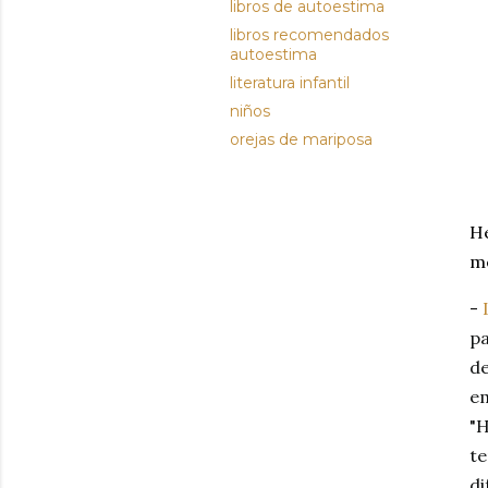
libros de autoestima
libros recomendados
autoestima
literatura infantil
niños
orejas de mariposa
He
me
-
pa
de
em
"H
te
di