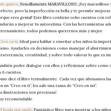
Me quiero
. Sencillamente MARAVILLOSO.
¡Soy maravilloso
rfecto, pero la imperfección es bella y te permite mejorar.
rque eres genial! Este libro contiene ocho cuentos con ref
udarán a mejorar tu autoestima. Con las herramientas ad
trenamiento, todos podemos querernos más y mejor.
Creo en ti
.
Ideal para hablar e enseñar a los niños la impor
smo. Ayudarles en decisiones como manejar el aburrimient
rseverancia, creatividad, y sobre todo valorar lo que es i
mbién poder dialogar con ellos y reflexionar sobre como ac
s 6 cuentos.
mo dice el libro textualmente: Cada vez que abonamos las
n un “Creo en ti”, les sale una rama de “Creo en mí”.
s ilustraciones son preciosas!
uy recomendable
El koala que pudo
.
Fantástico libro para mostrar a los niño