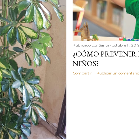
Publicado por
Sarita
octubre 11, 201
¿CÓMO PREVENIR L
NIÑOS?
Compartir
Publicar un comentari