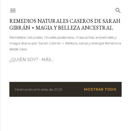
Ir al contenido principal
REMEDIOS NATURALES CASEROS DE SARAH
GIBRÁN ⋆ MAGIA Y BELLEZA ANCESTRAL
Remedios naturales, rituales poderosos, mascarillas ancestrales y
magia diaria por Sarah Gibrán ⋆ Belleza, salud y energía femenina
desde casa.
¿QUIÉN SOY?
MÁS…
Mostrando entradas de 2025
MOSTRAR TODO
E
n
t
r