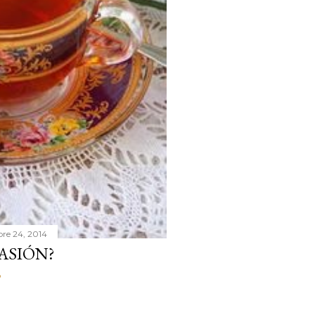
bre 24, 2014
ASIÓN?
o