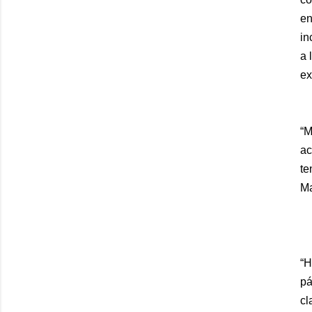
en
in
a 
ex
“M
ac
te
Ma
“H
pá
cl