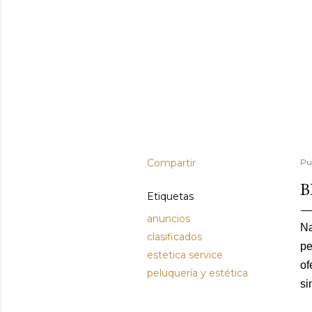
Compartir
Pu
B
Etiquetas
anuncios
Na
clasificados
pe
estetica service
of
peluquería y estética
si