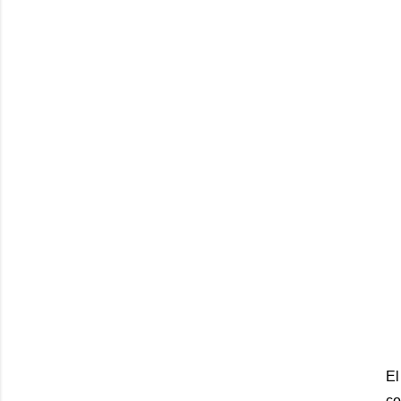
El
co