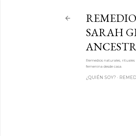
REMEDIO
SARAH GI
ANCEST
Remedios naturales, rituales 
femenina desde casa.
¿QUIÉN SOY?
REMEDI