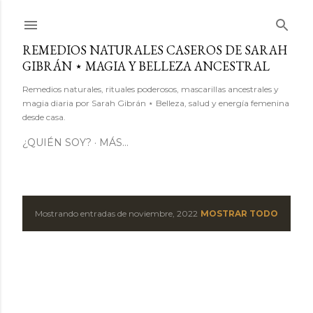
Ir al contenido principal
REMEDIOS NATURALES CASEROS DE SARAH
GIBRÁN ⋆ MAGIA Y BELLEZA ANCESTRAL
Remedios naturales, rituales poderosos, mascarillas ancestrales y
magia diaria por Sarah Gibrán ⋆ Belleza, salud y energía femenina
desde casa.
¿QUIÉN SOY?
MÁS…
Mostrando entradas de noviembre, 2022
MOSTRAR TODO
E
n
t
r