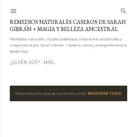
Ir al contenido principal
REMEDIOS NATURALES CASEROS DE SARAH
GIBRÁN ⋆ MAGIA Y BELLEZA ANCESTRAL
Remedios naturales, rituales poderosos, mascarillas ancestrales y
magia diaria por Sarah Gibrán ⋆ Belleza, salud y energía femenina
desde casa.
¿QUIÉN SOY?
MÁS…
Mostrando entradas de noviembre, 2016
MOSTRAR TODO
E
n
t
r