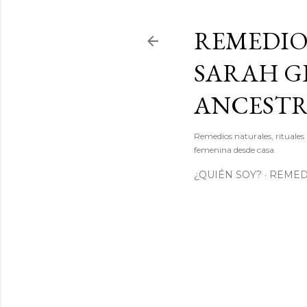
REMEDIO
SARAH GI
ANCEST
Remedios naturales, rituales 
femenina desde casa.
¿QUIÉN SOY?
REMEDI