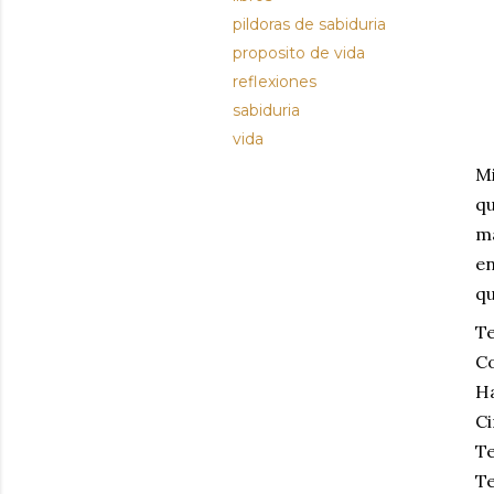
pildoras de sabiduria
proposito de vida
reflexiones
sabiduria
vida
Mi
qu
má
en
qu
Te
C
Ha
Ci
T
T