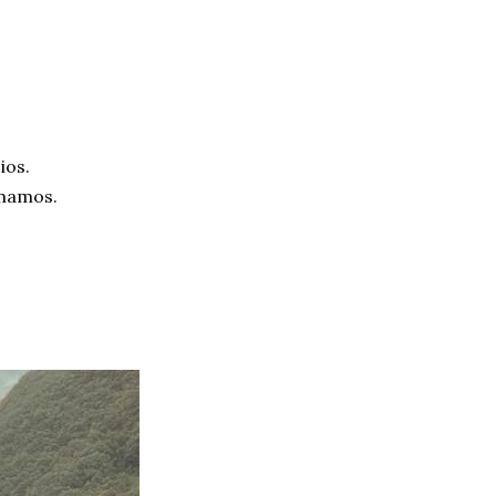
ios.
amamos.