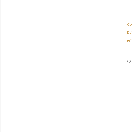
Co
Et
ref
C