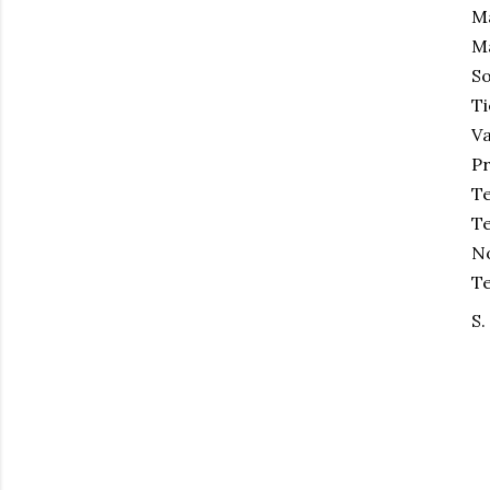
Má
Má
So
Ti
Va
Pr
Te
Te
No
Te
S.