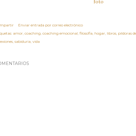
foto
mpartir
Enviar entrada por correo electrónico
iquetas:
amor
coaching
coaching emocional
filosofia
hogar
libros
pildoras d
lexiones
sabiduria
vida
OMENTARIOS