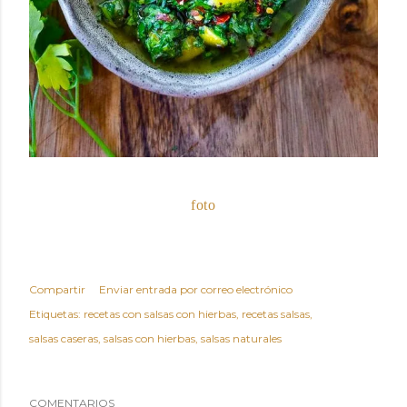
foto
Compartir
Enviar entrada por correo electrónico
Etiquetas:
recetas con salsas con hierbas
recetas salsas
salsas caseras
salsas con hierbas
salsas naturales
COMENTARIOS