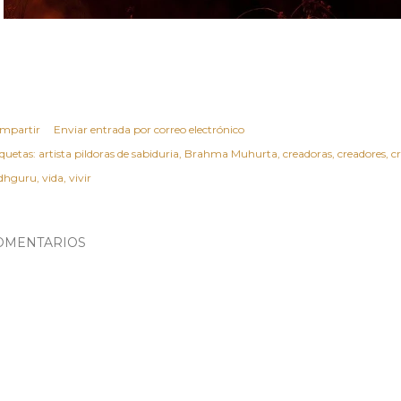
mpartir
Enviar entrada por correo electrónico
iquetas:
artista pildoras de sabiduria
Brahma Muhurta
creadoras
creadores
c
dhguru
vida
vivir
OMENTARIOS