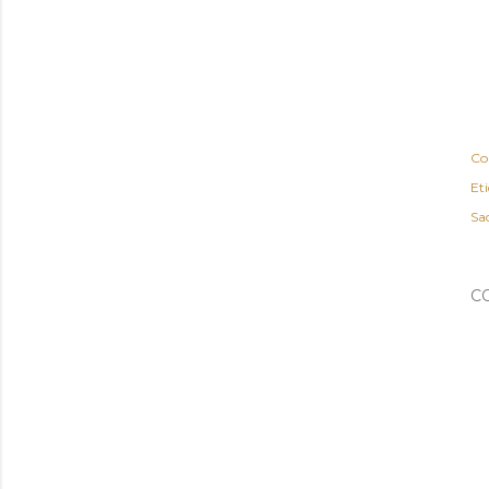
Co
Et
Sa
C