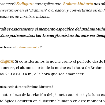
manecer?
Sadhguru
nos explica que
Brahma Muhurta
nos ofr
nvertirnos en el "Brahman" o creador, y convertirnos así en 
eadores de nosotros mismos.
uál es exactamente el momento específico del Brahma Muh
cómo podemos absorber la energía máxima durante ese tiem
ué hora es
brahma muhurta
?
adhguru
:
Si consideramos la noche como el período desde la
anecer, el último cuarto de la noche es la hora de Brahma 
las 5:30 o 6:00 a.m., o la hora que sea amanecer.
ué sucede durante Brahma Muhurta?
 naturaleza de la relación del planeta con el sol y la luna e
siológicos ocurren en el sistema humano en este momento