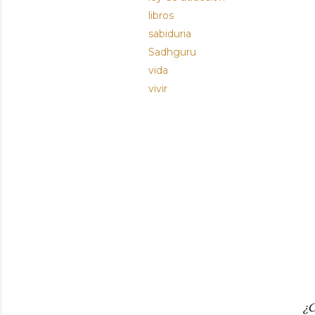
libros
sabiduria
Sadhguru
vida
vivir
¿C