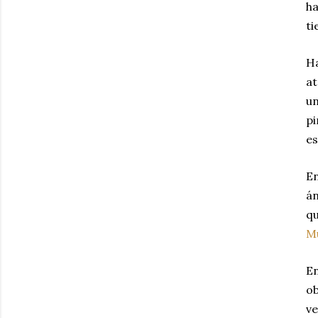
ha
ti
Ha
at
un
pi
es
En
á
qu
M
En
ob
ve