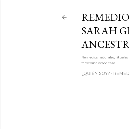
REMEDIO
SARAH GI
ANCEST
Remedios naturales, rituales 
femenina desde casa.
¿QUIÉN SOY?
REMEDI