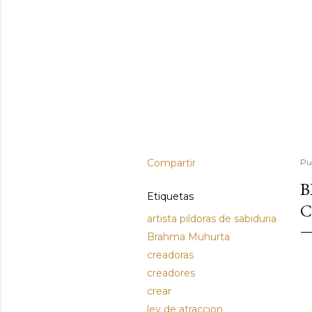
Compartir
Pu
B
Etiquetas
C
artista pildoras de sabiduria
Brahma Muhurta
creadoras
creadores
crear
ley de atraccion