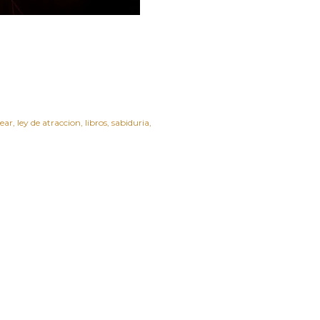
rear
ley de atraccion
libros
sabiduria