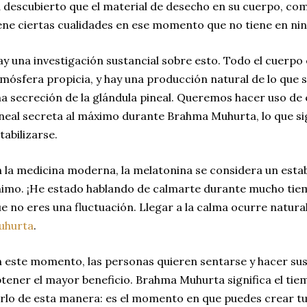
 descubierto que el material de desecho en su cuerpo, com
ene ciertas cualidades en ese momento que no tiene en ni
y una investigación sustancial sobre esto.
Todo el cuerpo 
mósfera propicia, y hay una producción natural de lo que 
a secreción de la glándula pineal.
Queremos hacer uso de e
neal secreta al máximo durante Brahma Muhurta, lo que si
tabilizarse.
 la medicina moderna, la melatonina se considera un estab
nimo.
¡He estado hablando de calmarte durante mucho ti
e no eres una fluctuación.
Llegar a la calma ocurre natur
uhurta
.
 este momento, las personas quieren sentarse y hacer sus
tener el mayor beneficio.
Brahma Muhurta significa el tie
rlo de esta manera: es el momento en que puedes crear t