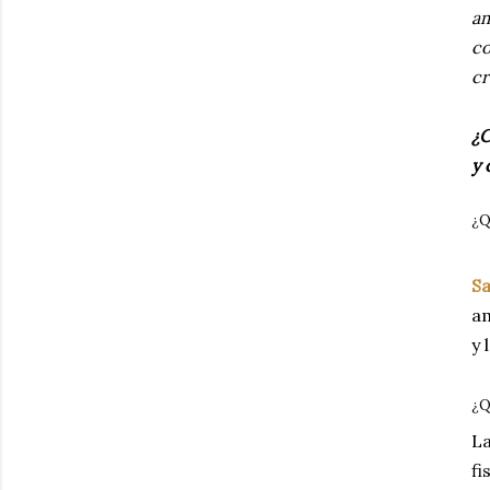
a
co
cr
¿C
y 
¿Q
S
am
y 
¿Q
La
fi