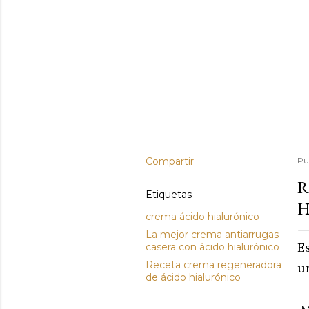
Compartir
Pu
R
Etiquetas
H
crema ácido hialurónico
La mejor crema antiarrugas
E
casera con ácido hialurónico
Receta crema regeneradora
un
de ácido hialurónico