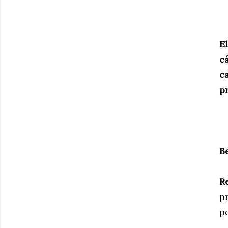
E
c
c
p
B
R
p
p