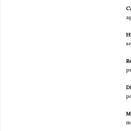
C
a
H
s
R
p
D
p
M
m