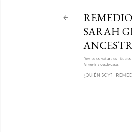
REMEDIO
SARAH GI
ANCEST
Remedios naturales, rituales 
femenina desde casa.
¿QUIÉN SOY?
REMEDI