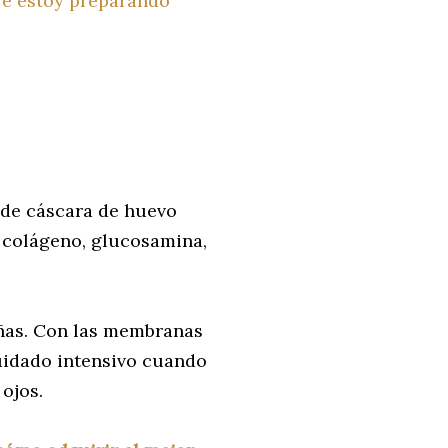
e estoy preparando
 de cáscara de huevo
e colágeno, glucosamina,
 uñas. Con las membranas
cuidado intensivo cuando
 ojos.