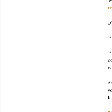
M
r
¿
*
*
c
c
A
v
l