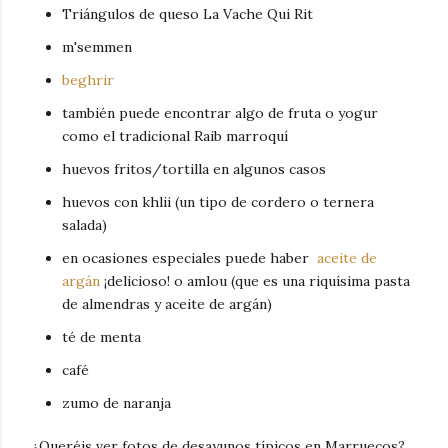
Triángulos de queso La Vache Qui Rit
m'semmen
beghrir
también puede encontrar algo de fruta o yogur
como el tradicional Raib marroquí
huevos fritos/tortilla en algunos casos
huevos con khlii (un tipo de cordero o ternera
salada)
en ocasiones especiales puede haber
aceite de
argán
¡delicioso! o amlou (que es una riquísima pasta
de almendras y aceite de argán)
té de menta
café
zumo de naranja
¿Queréis ver fotos de desayunos típicos en Marruecos?