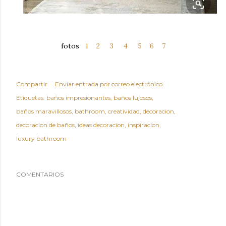
fotos
1
2
3
4
5
6
7
Compartir
Enviar entrada por correo electrónico
Etiquetas:
baños impresionantes
baños lujosos
baños maravillosos
bathroom
creatividad
decoracion
decoracion de baños
ideas decoracion
inspiracion
luxury bathroom
COMENTARIOS