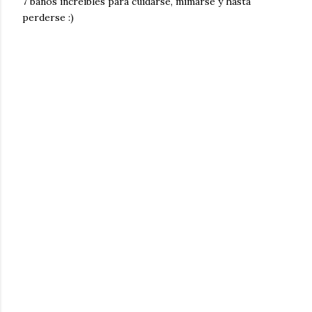
7 baños increíbles para cuidarse, mimarse y hasta
perderse :)