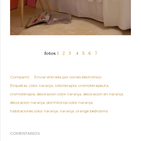
fotos
1
2
3
4
5
6
7
Compartir
Enviar entrada por correo electrónico
Etiquetas:
color naranja
colorterapia
cromoterapeuta
cromoterapia
decoracion color naranja
decoracion en naranja
decoracion naranja
dormitorios color naranja
habitaciones color naranja
naranja
orange bedrooms
COMENTARIOS