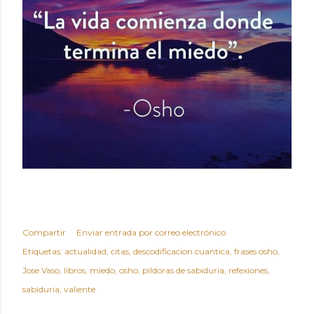
Compartir
Enviar entrada por correo electrónico
Etiquetas:
actualidad
citas
descodificacion cuantica
frases osho
Jose Vaso
libros
miedo
osho
pildoras de sabiduria
refexiones
sabiduria
valiente