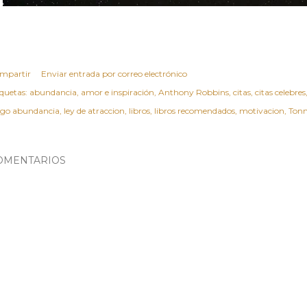
mpartir
Enviar entrada por correo electrónico
iquetas:
abundancia
amor e inspiración
Anthony Robbins
citas
citas celebres
ego abundancia
ley de atraccion
libros
libros recomendados
motivacion
Tonn
OMENTARIOS