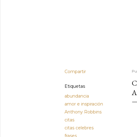
Compartir
Pu
C
Etiquetas
A
abundancia
amor e inspiración
Anthony Robbins
citas
citas celebres
frases