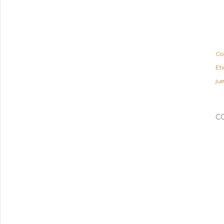
Co
Et
ju
C