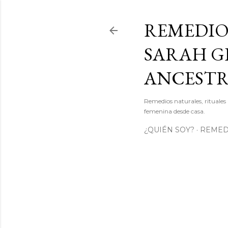
REMEDIO
SARAH GI
ANCEST
Remedios naturales, rituales 
femenina desde casa.
¿QUIÉN SOY?
REMEDI