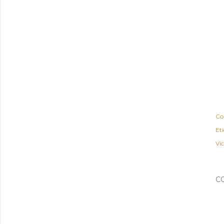
Co
Et
Vi
C