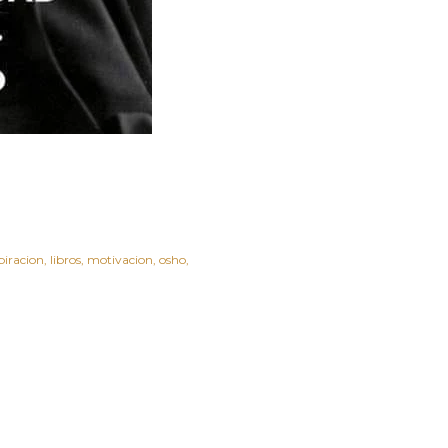
piracion
libros
motivacion
osho