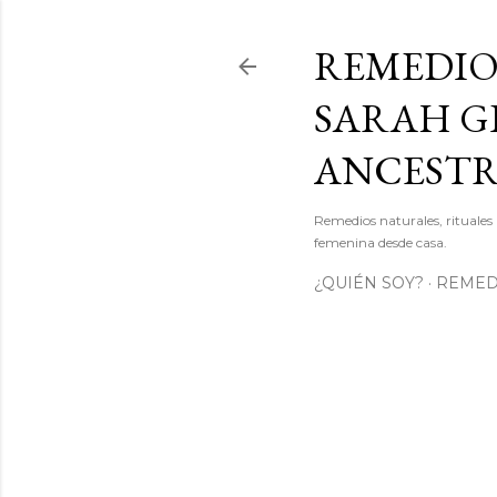
REMEDIO
SARAH GI
ANCEST
Remedios naturales, rituales 
femenina desde casa.
¿QUIÉN SOY?
REMEDI