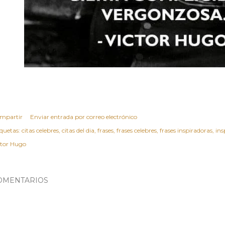
mpartir
Enviar entrada por correo electrónico
iquetas:
citas celebres
citas del dia
frases
frases celebres
frases inspiradoras
ins
ctor Hugo
OMENTARIOS