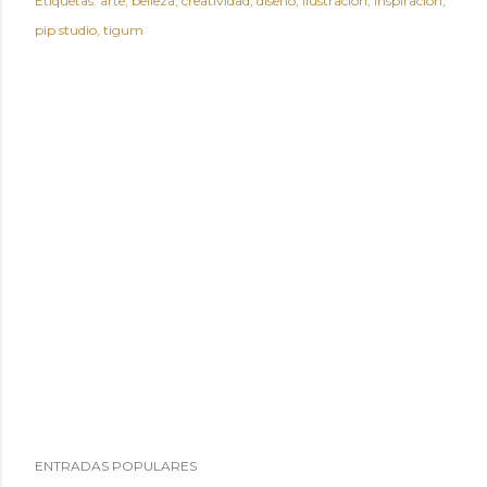
Etiquetas:
arte
belleza
creatividad
diseño
ilustracion
inspiracion
pip studio
tigum
ENTRADAS POPULARES