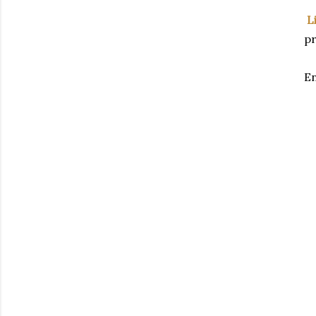
Li
pr
E