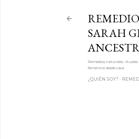
REMEDIO
SARAH GI
ANCEST
Remedios naturales, rituales 
femenina desde casa.
¿QUIÉN SOY?
REMEDI