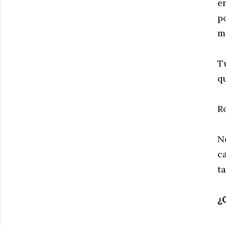
e
p
m
Tu
q
R
N
c
t
¿