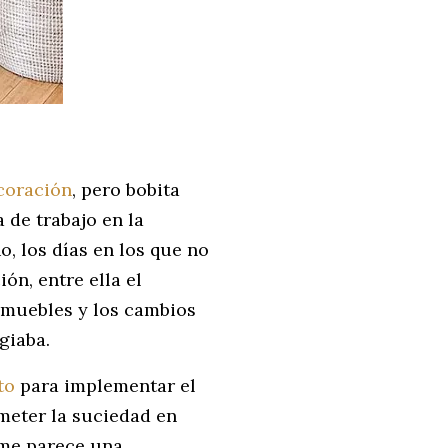
coración
, pero bobita
 de trabajo en la
, los días en los que no
ón, entre ella el
 muebles y los cambios
agiaba.
ito
para implementar el
 meter la suciedad en
 me parece una