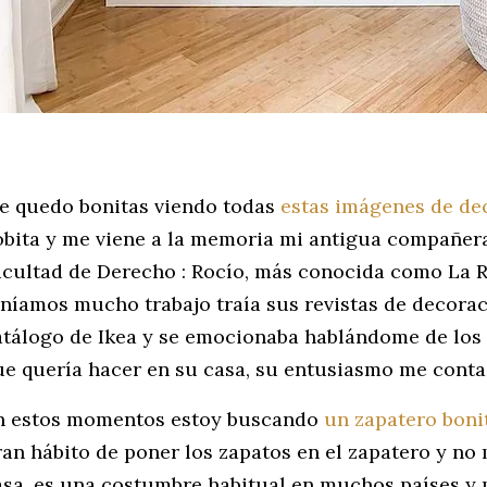
e quedo bonitas viendo todas
estas imágenes de de
obita y me viene a la memoria mi antigua compañera
acultad de Derecho : Rocío, más conocida como La Ro
eníamos mucho trabajo traía sus revistas de decoraci
atálogo de Ikea y se emocionaba hablándome de los
ue quería hacer en su casa, su entusiasmo me cont
n estos momentos estoy buscando
un zapatero bon
ran hábito de poner los zapatos en el zapatero y no
asa, es una costumbre habitual en muchos países y