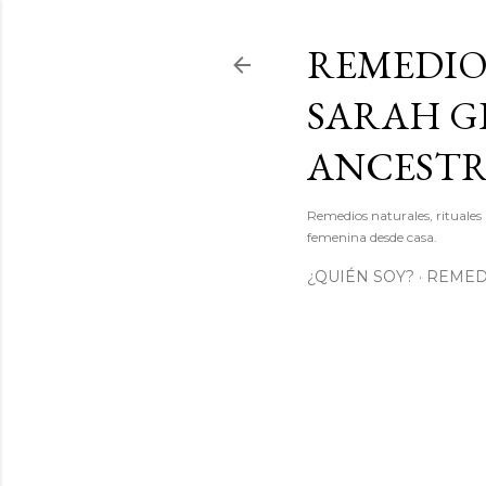
REMEDIO
SARAH GI
ANCEST
Remedios naturales, rituales 
femenina desde casa.
¿QUIÉN SOY?
REMEDI