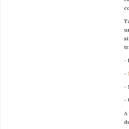
c
T
u
s
t
-
-
-
-
A
d