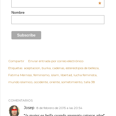
*
Nombre
Compartir
Enviar entrada por correo electrónico
Etiquetas:
aceptacion
burka
cadenas
estereotipos de belleza
Fatima Mernissi
feminismo
islam
libertad
lucha feminista
mundo islamico
occidente
oriente
sometimiento
talla 38
COMENTARIOS
Josep
8 de febrero de 2015 a las 20:54
"
la mujer es bella cuando aparenta catorce años
"