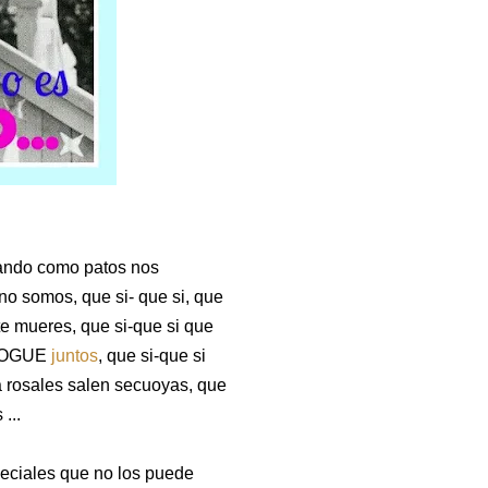
eando como patos nos
o somos, que si- que si, que
e mueres, que si-que si que
e VOGUE
juntos
, que si-que si
ta rosales salen secuoyas, que
 ...
eciales que no los puede