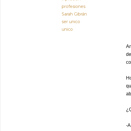
profesiones
Sarah Gibrán
ser unico
unico
An
de
co
Ho
qu
ab
¿Q
-A