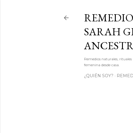
REMEDIO
SARAH GI
ANCEST
Remedios naturales, rituales 
femenina desde casa.
¿QUIÉN SOY?
REMEDI