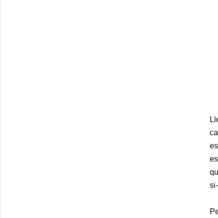
Ll
ca
es
es
qu
si
P