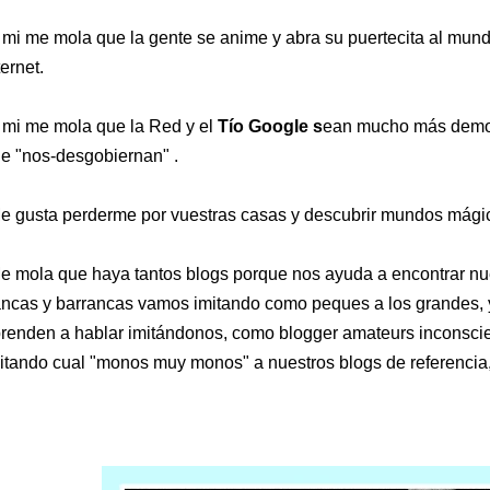
 mi me mola que la gente se anime y abra su puertecita al mund
ternet.
 mi me mola que la Red y el
Tío Google s
ean mucho más democ
e "nos-desgobiernan" .
e gusta perderme por vuestras casas y descubrir mundos mágic
e mola que haya tantos blogs porque nos ayuda a encontrar nues
ancas y barrancas vamos imitando como peques a los grandes, y
renden a hablar imitándonos, como blogger amateurs incons
itando cual "monos muy monos" a nuestros blogs de referencia, 