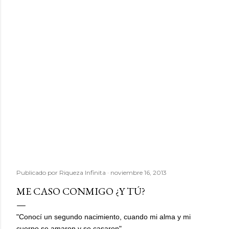
Publicado por
Riqueza Infinita
noviembre 16, 2013
ME CASO CONMIGO ¿Y TÚ?
"Conocí un segundo nacimiento, cuando mi alma y mi
cuerpo se amaron y se casaron"