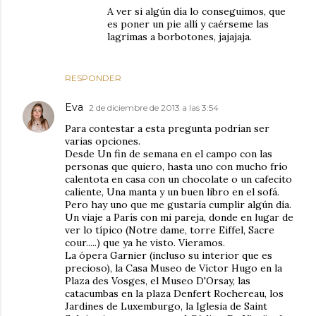
A ver si algún día lo conseguimos, que
es poner un pie allí y caérseme las
lagrimas a borbotones, jajajaja.
RESPONDER
Eva
2 de diciembre de 2013 a las 3:54
Para contestar a esta pregunta podrían ser
varias opciones.
Desde Un fin de semana en el campo con las
personas que quiero, hasta uno con mucho frío
calentota en casa con un chocolate o un cafecito
caliente, Una manta y un buen libro en el sofá.
Pero hay uno que me gustaría cumplir algún día.
Un viaje a París con mi pareja, donde en lugar de
ver lo típico (Notre dame, torre Eiffel, Sacre
cour.....) que ya he visto. Vieramos.
La ópera Garnier (incluso su interior que es
precioso), la Casa Museo de Víctor Hugo en la
Plaza des Vosges, el Museo D'Orsay, las
catacumbas en la plaza Denfert Rochereau, los
Jardines de Luxemburgo, la Iglesia de Saint