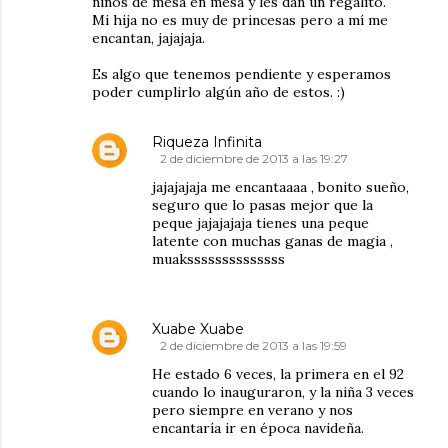
niños de mesa en mesa y les dan un regalito.
Mi hija no es muy de princesas pero a mí me
encantan, jajajaja.
Es algo que tenemos pendiente y esperamos
poder cumplirlo algún año de estos. :)
Riqueza Infinita
2 de diciembre de 2013 a las 19:27
jajajajaja me encantaaaa , bonito sueño,
seguro que lo pasas mejor que la
peque jajajajaja tienes una peque
latente con muchas ganas de magia ,
muakssssssssssssss
Xuabe Xuabe
2 de diciembre de 2013 a las 19:59
He estado 6 veces, la primera en el 92
cuando lo inauguraron, y la niña 3 veces
pero siempre en verano y nos
encantaría ir en época navideña.