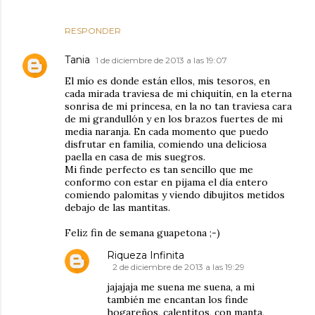
RESPONDER
Tania
1 de diciembre de 2013 a las 19:07
El mío es donde están ellos, mis tesoros, en
cada mirada traviesa de mi chiquitín, en la eterna
sonrisa de mi princesa, en la no tan traviesa cara
de mi grandullón y en los brazos fuertes de mi
media naranja. En cada momento que puedo
disfrutar en familia, comiendo una deliciosa
paella en casa de mis suegros.
Mi finde perfecto es tan sencillo que me
conformo con estar en pijama el día entero
comiendo palomitas y viendo dibujitos metidos
debajo de las mantitas.
Feliz fin de semana guapetona ;-)
Riqueza Infinita
2 de diciembre de 2013 a las 19:29
jajajaja me suena me suena, a mi
también me encantan los finde
hogareños, calentitos, con manta,