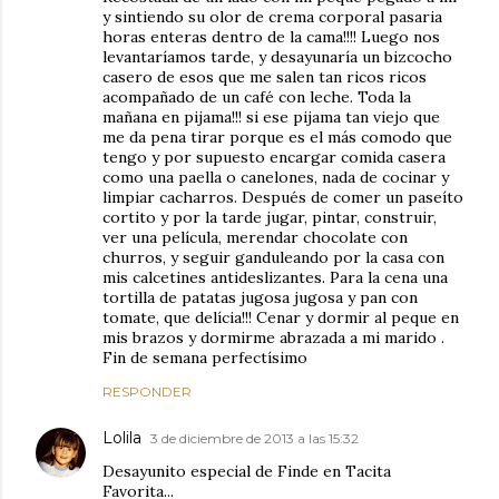
y sintiendo su olor de crema corporal pasaria
horas enteras dentro de la cama!!!! Luego nos
levantaríamos tarde, y desayunaría un bizcocho
casero de esos que me salen tan ricos ricos
acompañado de un café con leche. Toda la
mañana en pijama!!! si ese pijama tan viejo que
me da pena tirar porque es el más comodo que
tengo y por supuesto encargar comida casera
como una paella o canelones, nada de cocinar y
limpiar cacharros. Después de comer un paseíto
cortito y por la tarde jugar, pintar, construir,
ver una película, merendar chocolate con
churros, y seguir ganduleando por la casa con
mis calcetines antideslizantes. Para la cena una
tortilla de patatas jugosa jugosa y pan con
tomate, que delícia!!! Cenar y dormir al peque en
mis brazos y dormirme abrazada a mi marido .
Fin de semana perfectísimo
RESPONDER
Lolila
3 de diciembre de 2013 a las 15:32
Desayunito especial de Finde en Tacita
Favorita...