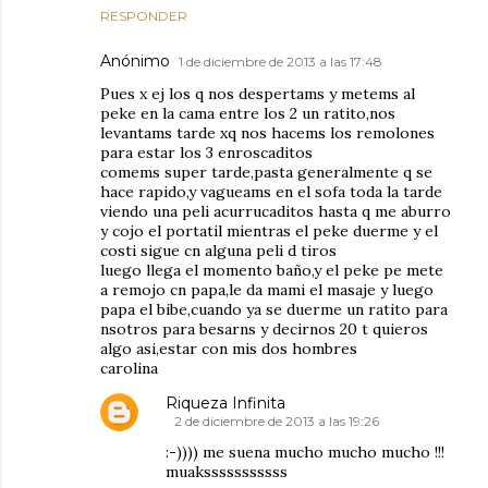
RESPONDER
Anónimo
1 de diciembre de 2013 a las 17:48
Pues x ej los q nos despertams y metems al
peke en la cama entre los 2 un ratito,nos
levantams tarde xq nos hacems los remolones
para estar los 3 enroscaditos
comems super tarde,pasta generalmente q se
hace rapido,y vagueams en el sofa toda la tarde
viendo una peli acurrucaditos hasta q me aburro
y cojo el portatil mientras el peke duerme y el
costi sigue cn alguna peli d tiros
luego llega el momento baño,y el peke pe mete
a remojo cn papa,le da mami el masaje y luego
papa el bibe,cuando ya se duerme un ratito para
nsotros para besarns y decirnos 20 t quieros
algo asi,estar con mis dos hombres
carolina
Riqueza Infinita
2 de diciembre de 2013 a las 19:26
:-)))) me suena mucho mucho mucho !!!
muaksssssssssss