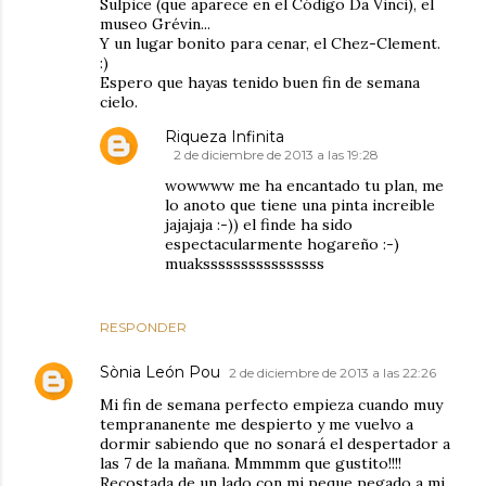
Sulpice (que aparece en el Código Da Vinci), el
museo Grévin...
Y un lugar bonito para cenar, el Chez-Clement.
:)
Espero que hayas tenido buen fin de semana
cielo.
Riqueza Infinita
2 de diciembre de 2013 a las 19:28
wowwww me ha encantado tu plan, me
lo anoto que tiene una pinta increible
jajajaja :-)) el finde ha sido
espectacularmente hogareño :-)
muakssssssssssssssss
RESPONDER
Sònia León Pou
2 de diciembre de 2013 a las 22:26
Mi fin de semana perfecto empieza cuando muy
temprananente me despierto y me vuelvo a
dormir sabiendo que no sonará el despertador a
las 7 de la mañana. Mmmmm que gustito!!!!
Recostada de un lado con mi peque pegado a mi