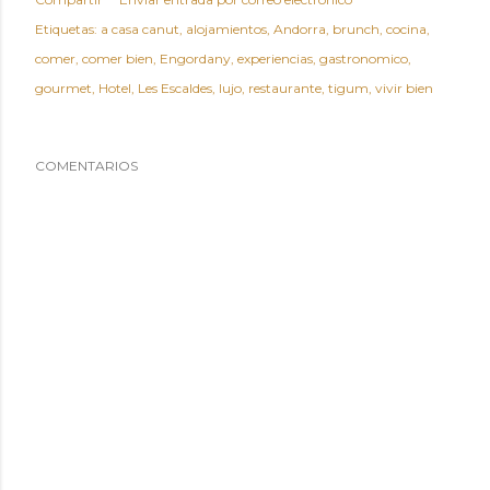
Etiquetas:
a casa canut
alojamientos
Andorra
brunch
cocina
comer
comer bien
Engordany
experiencias
gastronomico
gourmet
Hotel
Les Escaldes
lujo
restaurante
tigum
vivir bien
COMENTARIOS