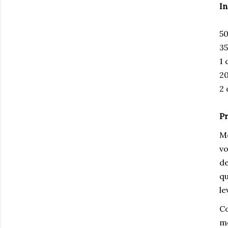
In
50
35
1 
20
2 
Pr
Me
vo
de
qu
le
Co
me