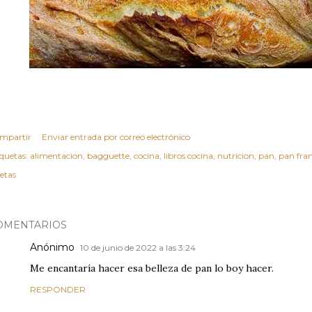
mpartir
Enviar entrada por correo electrónico
iquetas:
alimentacion
bagguette
cocina
libros cocina
nutricion
pan
pan fra
cetas
OMENTARIOS
Anónimo
10 de junio de 2022 a las 3:24
Me encantaría hacer esa belleza de pan lo boy hacer.
RESPONDER