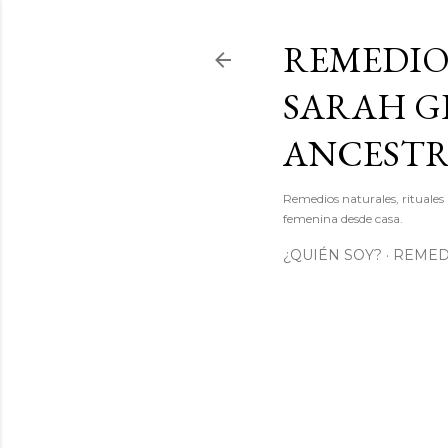
REMEDIO
SARAH GI
ANCEST
Remedios naturales, rituales 
femenina desde casa.
¿QUIÉN SOY?
REMEDI