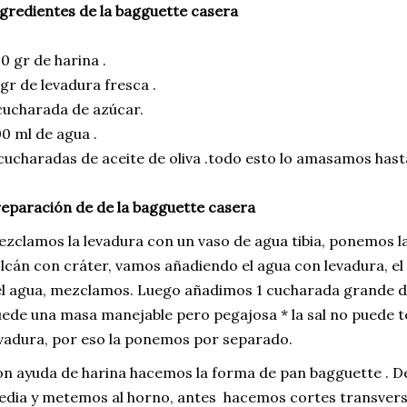
gredientes de la bagguette casera
0 gr de harina .
gr de levadura fresca .
cucharada de azúcar.
0 ml de agua .
cucharadas de aceite de oliva .todo esto lo amasamos hasta
eparación de de la bagguette casera
zclamos la levadura con un vaso de agua tibia, ponemos 
lcán con cráter, vamos añadiendo el agua con levadura, el a
l agua, mezclamos. Luego añadimos 1 cucharada grande de
ede una masa manejable pero pegajosa * la sal no puede t
vadura, por eso la ponemos por separado.
n ayuda de harina hacemos la forma de pan bagguette . D
dia y metemos al horno, antes hacemos cortes transversa