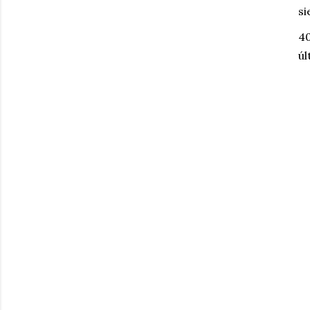
si
40
úl