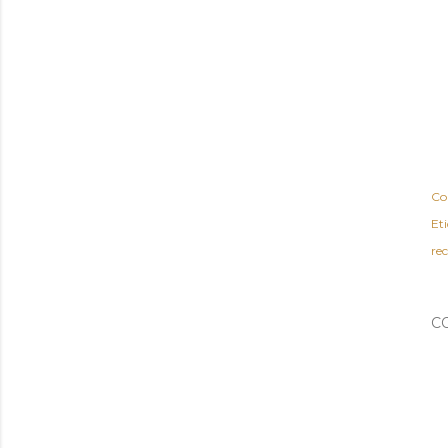
Co
Et
re
C