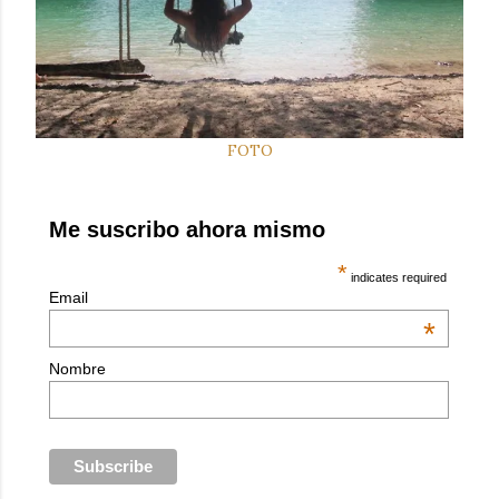
FOTO
Me suscribo ahora mismo
*
indicates required
Email
*
Nombre