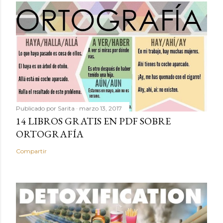
Publicado por
Sarita
marzo 13, 2017
14 LIBROS GRATIS EN PDF SOBRE
ORTOGRAFÍA
Compartir