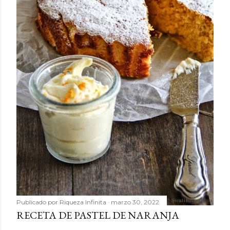
Publicado por
Riqueza Infinita
marzo 30, 2022
RECETA DE PASTEL DE NARANJA