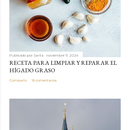
Publicado por
Sarita
noviembre 11, 2024
RECETA PARA LIMPIAR Y REPARAR EL
HÍGADO GRASO
Compartir
16 comentarios