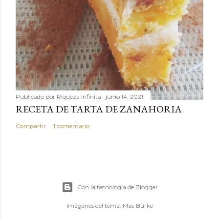
Publicado por
Riqueza Infinita
junio 14, 2021
RECETA DE TARTA DE ZANAHORIA
Compartir
1 comentario
Con la tecnología de Blogger
Imágenes del tema:
Mae Burke