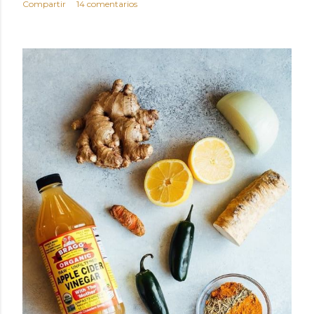
Compartir
14 comentarios