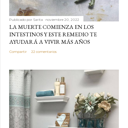
Publicado por
Sarita
noviembre 20, 2022
LA MUERTE COMIENZA EN LOS
INTESTINOS Y ESTE REMEDIO TE
AYUDARÁ A VIVIR MÁS AÑOS
Compartir
22 comentarios