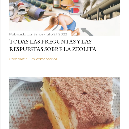
Publicado por
Sarita
julio 21, 2022
TODAS LAS PREGUNTAS Y LAS
RESPUESTAS SOBRE LA ZEOLITA
Compartir
37 comentarios