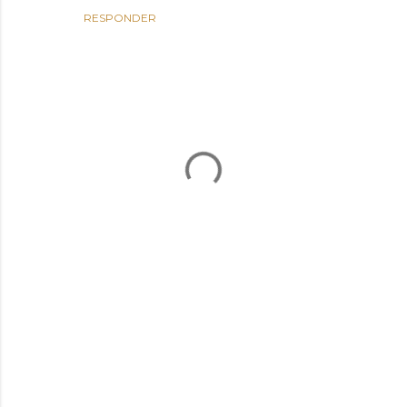
RESPONDER
P
u
b