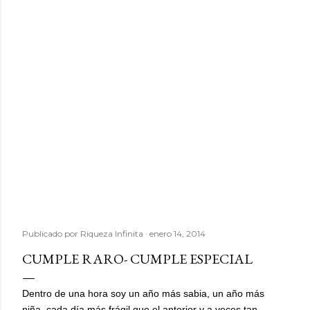
Publicado por
Riqueza Infinita
enero 14, 2014
CUMPLE RARO- CUMPLE ESPECIAL
Dentro de una hora soy un año más sabia, un año más
niña, cada día más frágil que el anterior y a veces tan