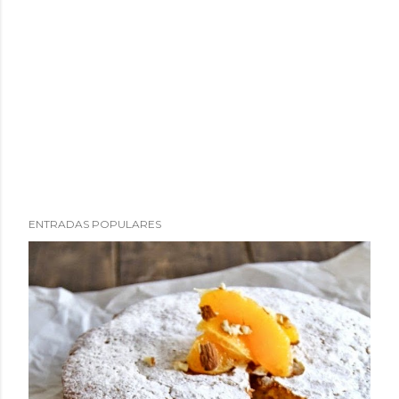
l
i
c
a
r
u
n
c
o
m
ENTRADAS POPULARES
e
n
t
a
r
i
o