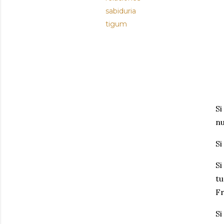
sabiduria
tigum
Si
nu
Si
Si
tu
Fr
Si