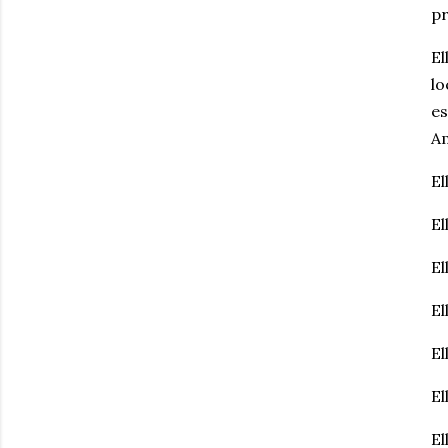
pr
El
lo
es
A
El
El
El
El
El
El
El