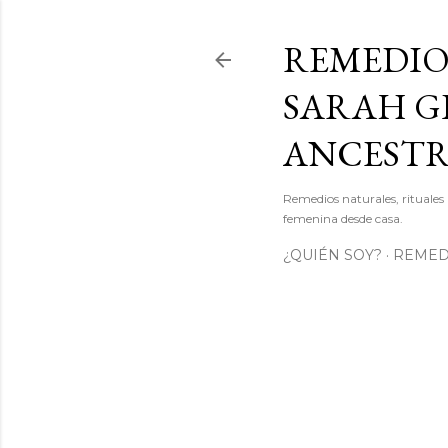
REMEDIO
SARAH GI
ANCEST
Remedios naturales, rituales 
femenina desde casa.
¿QUIÉN SOY?
REMEDI