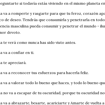
eguntarte si todavía estás viviendo en el mismo planeta en
la va a romperte y rasgarte para que tu feroz, corazón ap
co de deseo. Tendrás que consumirla y penetrarla en todos
encia masculina pueda consumir y penetrar el mundo - ilu
mor devoto.
la te verá como nunca has sido visto antes.
la va a confiar en ti.
la te apreciará.
la va a reconocer tus esfuerzos para hacerla feliz.
la va a valorar todo lo bueno que haces, y todo lo bueno qu
la no va a escapar de tu oscuridad, porque tu oscuridad no 
la va a abrazarte, besarte, acariciarte y Amarte de vuelta a 