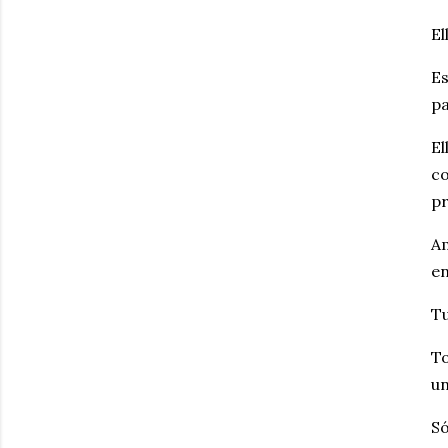
El
Es
pa
El
co
pr
Am
en
Tu
To
un
Só