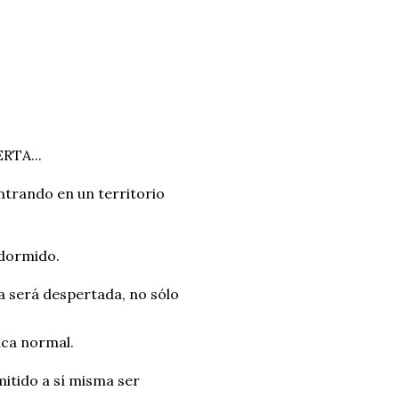
RTA...
ntrando en un territorio
 dormido.
a será despertada, no sólo
ica normal.
mitido a sí misma ser