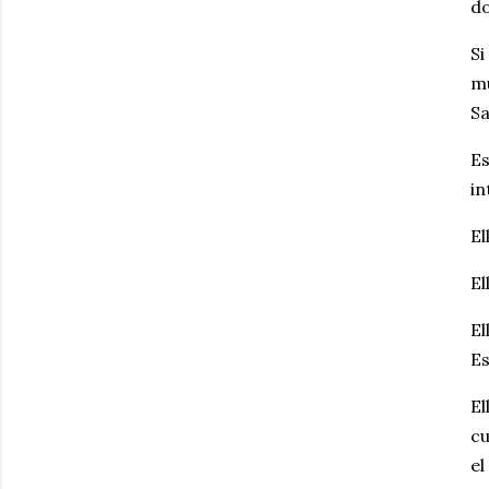
d
Si
mu
S
Es
in
El
El
El
Es
El
cu
el