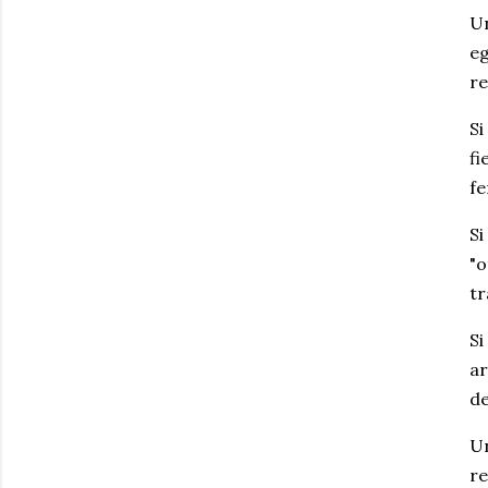
Un
eg
re
Si
fi
fe
Si
"o
tr
Si
ar
de
Un
re