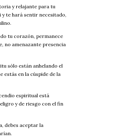
ria y relajante para tu
i y te hará sentir necesitado,
lino.
 todo tu corazón, permanece
 leve, no amenazante presencia
ritu sólo están anhelando el
e estás en la cúspide de la
cendio espiritual está
ligro y de riesgo con el fin
, debes aceptar la
arían.