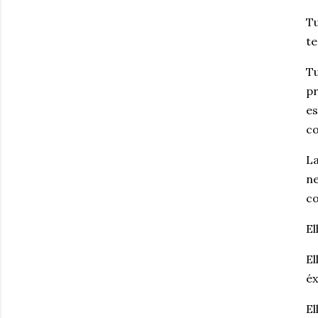
Tu
te
Tu
pr
es
co
La
ne
co
El
El
éx
El