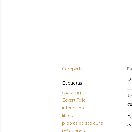
Compartir
Pu
P
Etiquetas
coaching
Pr
Eckart Tolle
ci
interesante
libros
Po
pildoras de sabiduria
el
reflexiones