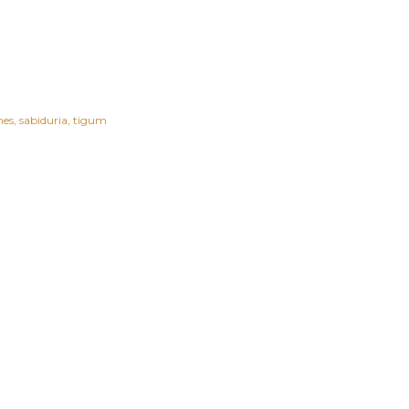
nes
sabiduria
tigum