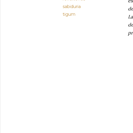
es
sabiduria
de
tigum
La
de
pr