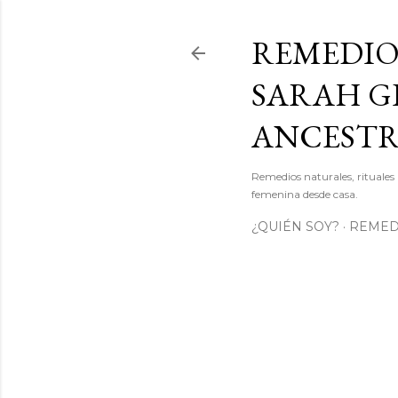
REMEDIO
SARAH GI
ANCEST
Remedios naturales, rituales 
femenina desde casa.
¿QUIÉN SOY?
REMEDI