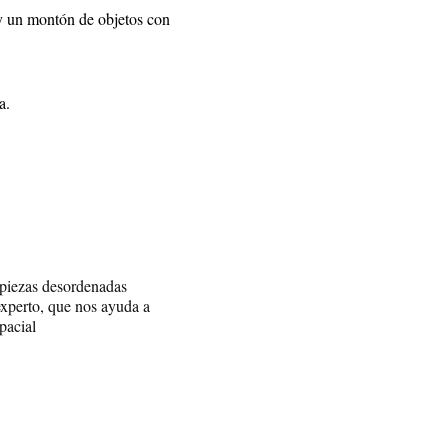
s y un montón de objetos con
za.
e piezas desordenadas
 experto, que nos ayuda a
pacial