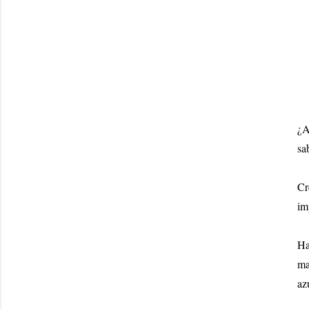
¿A
sa
Cr
im
Ha
ma
az