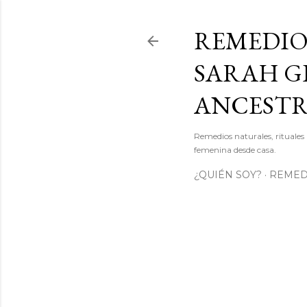
REMEDIO
SARAH GI
ANCEST
Remedios naturales, rituales 
femenina desde casa.
¿QUIÉN SOY?
REMEDI