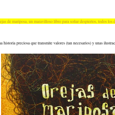
ejas de mariposa, un maravilloso libro para soñar despiertos, todos los 
a historia preciosa que transmite valores (tan necesarios) y unas ilustra