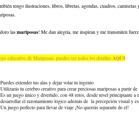
mbién tengo ilustraciones, libros, libretas, agendas, cuadros, camiseta
riposas.
mariposas
doro las
! Me dan alegría, me inspiran y me transmiten fuer
AQUI
ego educativo de Mariposas, puedes ver todos los detalles
Puedes extender tus alas y dejar volar tu ingenio
Utilizarás tu cerebro creativo para crear preciosas mariposas a partir d
Es un juego único y divertido, con 48 retos, desde nivel principiante a
desarrollar el razonamiento lógico además de la percepción visual y es
Un juego perfecto para llevar de viaje ¡No querrás separarte de el!