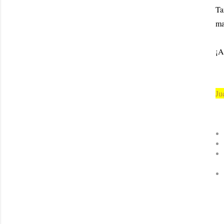
Ta
ma
¡A
Ju