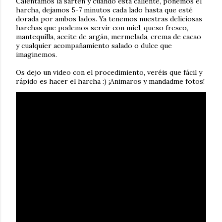
Calentamos la sartén y cuando está caliente, ponemos el
harcha, dejamos 5-7 minutos cada lado hasta que esté
dorada por ambos lados. Ya tenemos nuestras deliciosas
harchas que podemos servir con miel, queso fresco,
mantequilla, aceite de argán, mermelada, crema de cacao
y cualquier acompañamiento salado o dulce que
imaginemos.
Os dejo un video con el procedimiento, veréis que fácil y
rápido es hacer el harcha :) ¡Animaros y mandadme fotos!