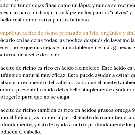
derno tener cejas finas como un lápiz, y nunca se recupe
cesario para mí dibujar con lápiz en los puntos "calvos" y 
bello real donde estos puntos faltaban.
mpré un aceite de ricino prensado en frío, orgánico y si
licarlo en las cejas todas las noches después de lavarme l
ses, noté que mis cejas eran notablemente más gruesas y l
cturna de aceite de ricino.
 aceite de ricino es rico en ácido ricinoleico.
Este ácido es 
tifúngico natural muy eficaz.
Esto puede ayudar a evitar q
hiban el crecimiento del cabello.
Dado que el aceite tambié
udar a prevenir la caída del cabello simplemente ayudando 
otegerlo para que no se caiga.
 aceite de ricino también es rico en ácidos grasos omega 9
mo el folículo, así como la piel.
El aceite de ricino tiene l
ofundamente, y esto le ayuda a nutrir profundamente los p
oducen el cabello.