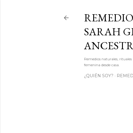
REMEDIO
SARAH GI
ANCEST
Remedios naturales, rituales 
femenina desde casa.
¿QUIÉN SOY?
REMEDI