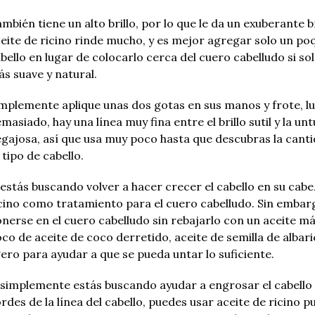
mbién tiene un alto brillo, por lo que le da un exuberante br
eite de ricino rinde mucho, y es mejor agregar solo un poq
bello en lugar de colocarlo cerca del cuero cabelludo si so
s suave y natural.
mplemente aplique unas dos gotas en sus manos y frote, lu
masiado, hay una línea muy fina entre el brillo sutil y la un
gajosa, así que usa muy poco hasta que descubras la cant
 tipo de cabello.
 estás buscando volver a hacer crecer el cabello en su cab
cino como tratamiento para el cuero cabelludo.
Sin embar
nerse en el cuero cabelludo sin rebajarlo con un aceite má
co de aceite de coco derretido, aceite de semilla de albar
gero para ayudar a que se pueda untar lo suficiente.
 simplemente estás buscando ayudar a engrosar el cabello 
rdes de la línea del cabello, puedes usar aceite de ricino 