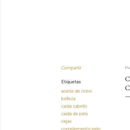
Compartir
Pu
C
Etiquetas
C
aceite de ricino
belleza
caida cabello
caida de pelo
cejas
complemento pelo