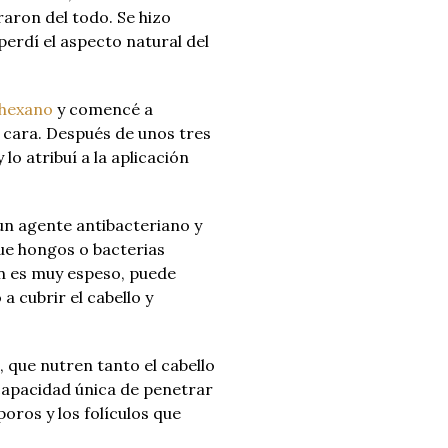
raron del todo.
Se hizo
perdí el aspecto natural del
n hexano
y comencé a
a cara.
Después de unos tres
o atribuí a la aplicación
un agente antibacteriano y
ue hongos o bacterias
n es muy espeso, puede
a cubrir el cabello y
, que nutren tanto el cabello
a capacidad única de penetrar
oros y los folículos que