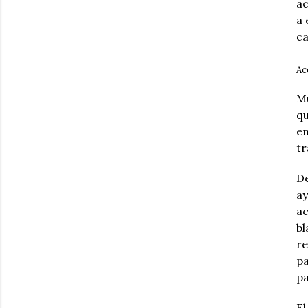
ac
a 
ca
Ac
Mu
qu
e
tr
De
ay
ac
bl
re
pa
pa
El