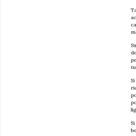
Ta
ac
ca
má
Si
de
pe
tu
Si
ri
po
po
li
Si
bo