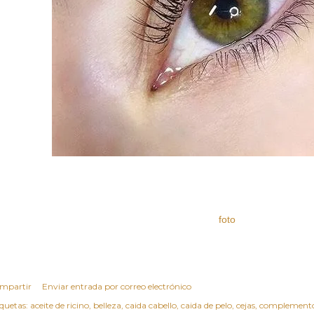
foto
mpartir
Enviar entrada por correo electrónico
iquetas:
aceite de ricino
belleza
caida cabello
caida de pelo
cejas
complemento