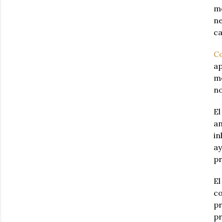
mo
ne
ca
Co
ap
me
no
El
an
in
ay
pr
El
co
pr
pr