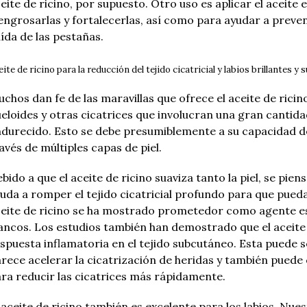
eite de ricino, por supuesto.
Otro uso es aplicar el aceite
engrosarlas y fortalecerlas, así como para ayudar a preven
ída de las pestañas.
eite de ricino para la reducción del tejido cicatricial y labios brillantes y 
chos dan fe de las maravillas que ofrece el aceite de ricino
eloides y otras cicatrices que involucran una gran cantidad
ndurecido.
Esto se debe presumiblemente a su capacidad d
avés de múltiples capas de piel.
bido a que el aceite de ricino suaviza tanto la piel, se pi
uda a romper el tejido cicatricial profundo para que pued
eite de ricino se ha mostrado prometedor como agente es
ancos.
Los estudios también han demostrado que el aceite d
spuesta inflamatoria en el tejido subcutáneo.
Esta puede s
rece acelerar la cicatrización de heridas y también puede 
ra reducir las cicatrices más rápidamente.
 aceite de ricino también es excelente para los labios.
Nuest