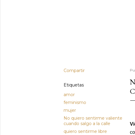
Compartir
Pu
N
Etiquetas
C
amor
feminismo
mujer
No quiero sentirme valiente
cuando salgo a la calle
Vi
quiero sentirme libre
co