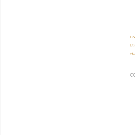
Co
Et
vi
C