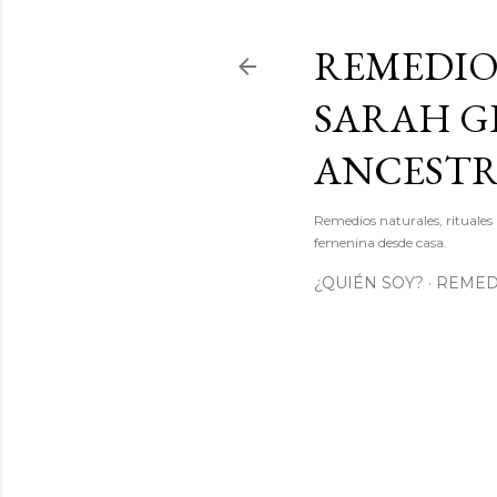
REMEDIO
SARAH GI
ANCEST
Remedios naturales, rituales 
femenina desde casa.
¿QUIÉN SOY?
REMEDI