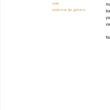
vida
ma
violencia de género
ba
ya
va
No