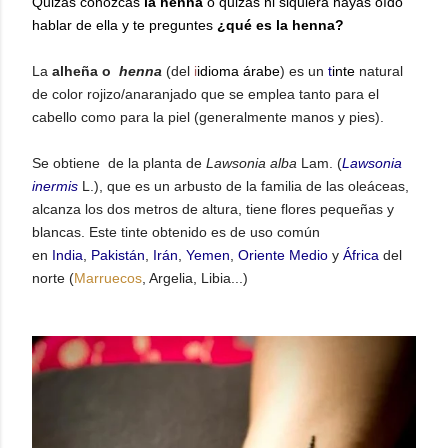
Quizás conozcas
la henna
o quizás ni siquiera hayas oído
hablar de ella y te preguntes
¿qué es la henna?
La
alheña o
henna
(del
i
idioma árabe
) es un
t
inte
natural
de color rojizo/anaranjado que se emplea tanto para el
cabello como para la piel (generalmente manos y pies).
Se obtiene
de la planta de
Lawsonia alba
Lam. (
Lawsonia
inermis
L.), que es un arbusto de la familia de las oleáceas,
alcanza los dos metros de altura, tiene flores pequeñas y
blancas. Este tinte obtenido es de uso común
en
India
,
Pakistán
,
Irán
,
Yemen
,
Oriente Medio
y
África
del
norte (
Marruecos
, Argelia, Libia...)