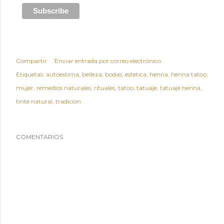
Compartir
Enviar entrada por correo electrónico
Etiquetas:
autoestima
belleza
bodas
estetica
henna
henna tatoo
mujer
remedios naturales
rituales
tatoo
tatuaje
tatuaje henna
tinte natural
tradicion
COMENTARIOS