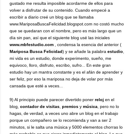
gustado me resulta imposible acordarme de ellos para
volver a disfrutar de su contenido. Cuando empecé a
escribir a diario creé un blog que se llamaba
www.MariposaBuscaFelicidad.blogspot.com no costó mucho
que se quedaran con el nombre, pero es más largo que un
día sin pan, así que el siguiente blog usé las iniciales
www.mbfestudio.com
, condensa la esencia del anterior (
Mariposa Busca Felicidad
) y se añade la palabra
estudio
,
mi vida es un estudio, donde experimento, sueño, me
equivoco, lloro, disfruto, escribo, sufro... En este gran
estudio hay un mantra constante y es el afán de aprender y
ser feliz, por eso la mariposa no deja de volar por más
cansada que esté a veces...
9) Al principio puede parecer divertido poner
reloj
en el
blog,
contador de visitas
,
premios
y
música
, pero no lo
hagas, de verdad, a veces uno abre un blog en el trabajo
porque un compañero se lo recomienda y van a ser 2
minutos, si le salta una música y 5000 elementos chorras lo
más probable es que cierre inmediatamente el blog. Lo que