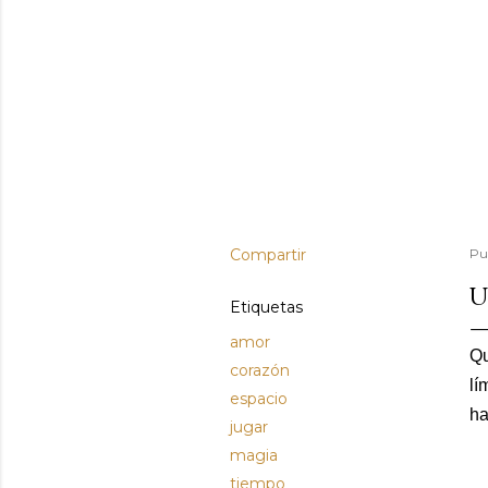
Compartir
Pu
U
Etiquetas
amor
Qu
corazón
lí
espacio
ha
jugar
magia
tiempo