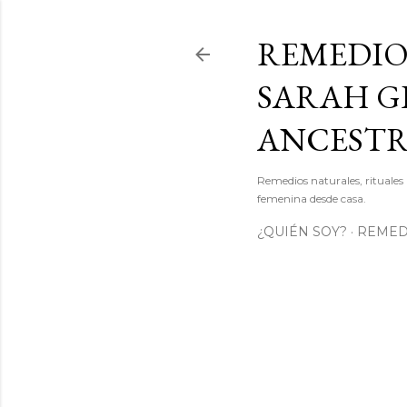
REMEDIO
SARAH GI
ANCEST
Remedios naturales, rituales 
femenina desde casa.
¿QUIÉN SOY?
REMEDI