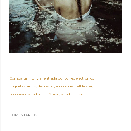
Compartir
Enviar entrada por correo electrónico
Etiquetas:
amor
depresion
emociones
Jeff Foster
pildoras de sabiduria
reflexion
sabiduria
vida
COMENTARIOS