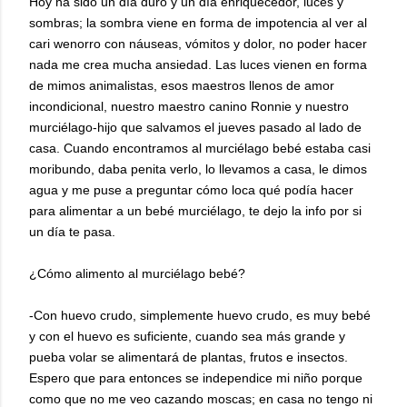
Hoy ha sido un día duro y un día enriquecedor, luces y
sombras; la sombra viene en forma de impotencia al ver al
cari wenorro con náuseas, vómitos y dolor, no poder hacer
nada me crea mucha ansiedad. Las luces vienen en forma
de mimos animalistas, esos maestros llenos de amor
incondicional, nuestro maestro canino Ronnie y nuestro
murciélago-hijo que salvamos el jueves pasado al lado de
casa. Cuando encontramos al murciélago bebé estaba casi
moribundo, daba penita verlo, lo llevamos a casa, le dimos
agua y me puse a preguntar cómo loca qué podía hacer
para alimentar a un bebé murciélago, te dejo la info por si
un día te pasa.
¿Cómo alimento al murciélago bebé?
-Con huevo crudo, simplemente huevo crudo, es muy bebé
y con el huevo es suficiente, cuando sea más grande y
pueba volar se alimentará de plantas, frutos e insectos.
Espero que para entonces se independice mi niño porque
como que no me veo cazando moscas; en casa no tengo ni