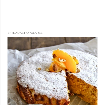
u
n
c
o
m
ENTRADAS POPULARES
e
n
t
a
r
i
o