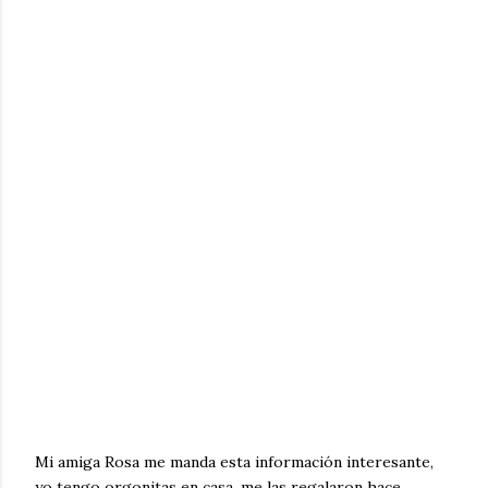
Mi amiga Rosa me manda esta información interesante,
yo tengo orgonitas en casa, me las regalaron hace