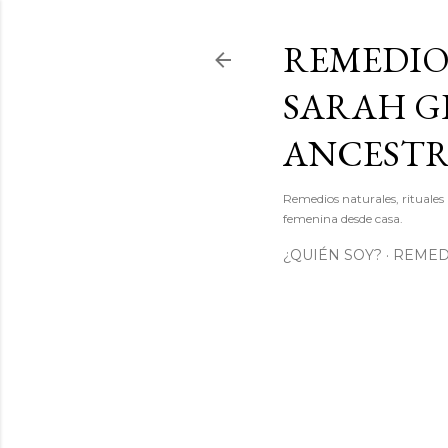
REMEDIO
SARAH GI
ANCEST
Remedios naturales, rituales 
femenina desde casa.
¿QUIÉN SOY?
REMEDI