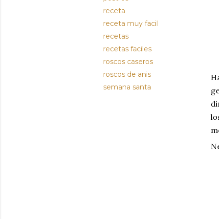
receta
receta muy facil
recetas
recetas faciles
roscos caseros
roscos de anis
Ha
semana santa
ge
di
lo
mó
Ne