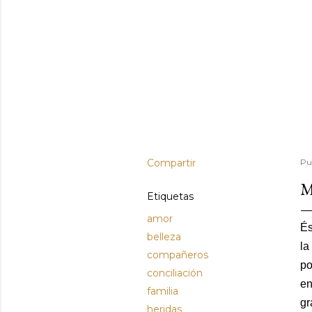
Compartir
Pu
M
Etiquetas
amor
És
belleza
la
compañeros
po
conciliación
en
familia
gr
heridas