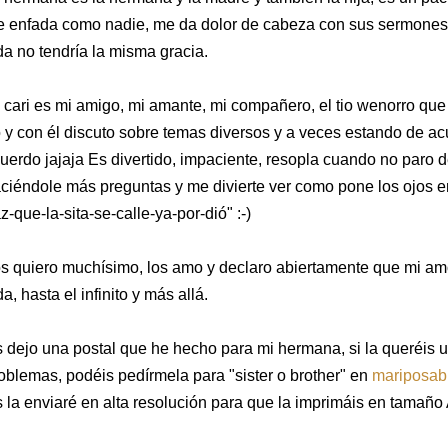
 enfada como nadie, me da dolor de cabeza con sus sermones 
da no tendría la misma gracia.
 cari es mi amigo, mi amante, mi compañero, el tio wenorro que
o y con él discuto sobre temas diversos y a veces estando de ac
uerdo jajaja Es divertido, impaciente, resopla cuando no paro d
ciéndole más preguntas y me divierte ver como pone los ojos e
z-que-la-sita-se-calle-ya-por-dió" :-)
s quiero muchísimo, los amo y declaro abiertamente que mi amor
da, hasta el infinito y más allá.
 dejo una postal que he hecho para mi hermana, si la queréis uti
oblemas, podéis pedírmela para "sister o brother" en
mariposab
 la enviaré en alta resolución para que la imprimáis en tamaño 