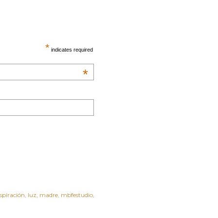
*
indicates required
*
spiración
luz
madre
mbfestudio