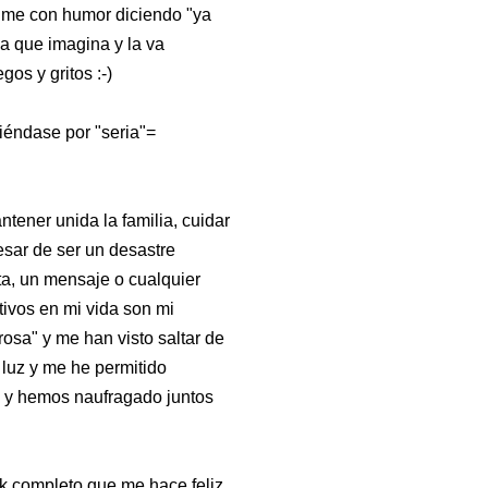
sume con humor diciendo "ya
a que imagina y la va
gos y gritos :-)
iéndase por "seria"=
tener unida la familia, cuidar
esar de ser un desastre
ta, un mensaje o cualquier
tivos en mi vida son mi
osa" y me han visto saltar de
 luz y me he permitido
s y hemos naufragado juntos
k completo que me hace feliz,