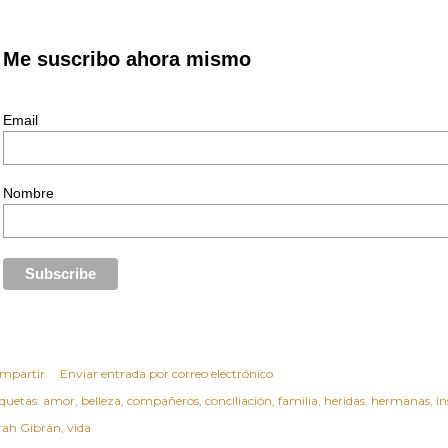
Me suscribo ahora mismo
Email
Nombre
mpartir
Enviar entrada por correo electrónico
iquetas:
amor
belleza
compañeros
conciliación
familia
heridas
hermanas
in
rah Gibrán
vida