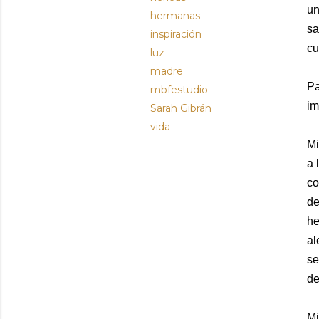
un
hermanas
sa
inspiración
cu
luz
madre
Pa
mbfestudio
im
Sarah Gibrán
vida
Mi
a 
co
de
he
al
se
de
Mi