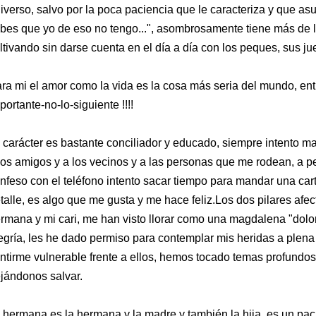
iverso, salvo por la poca paciencia que le caracteriza y que a
bes que yo de eso no tengo...", asombrosamente tiene más de l
ltivando sin darse cuenta en el día a día con los peques, sus jue
ra mi el amor como la vida es la cosa más seria del mundo, ent
portante-no-lo-siguiente !!!!
 carácter es bastante conciliador y educado, siempre intento man
los amigos y a los vecinos y a las personas que me rodean, a p
nfeso con el teléfono intento sacar tiempo para mandar una car
talle, es algo que me gusta y me hace feliz.Los dos pilares afec
rmana y mi cari, me han visto llorar como una magdalena "dolor
egría, les he dado permiso para contemplar mis heridas a plena
ntirme vulnerable frente a ellos, hemos tocado temas profundo
jándonos salvar.
 hermana es la hermana y la madre y también la hija, es un pac