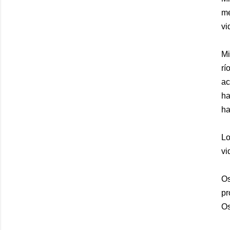
me
vi
Mi
rí
ac
ha
ha
Lo
vi
Os
pr
Os