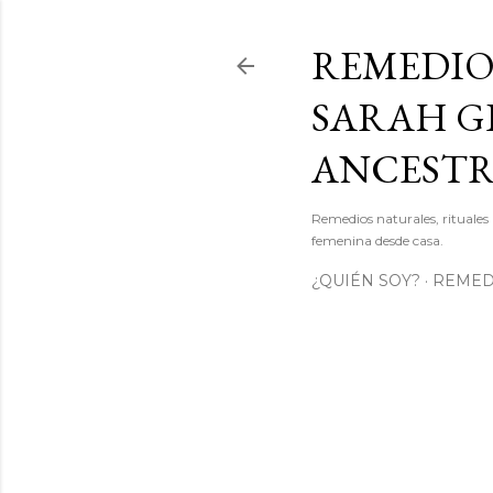
REMEDIO
SARAH GI
ANCEST
Remedios naturales, rituales 
femenina desde casa.
¿QUIÉN SOY?
REMEDI