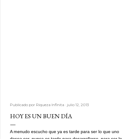
Publicado por
Riqueza Infinita
julio 12, 2013
HOY ES UN BUEN DÍA
A menudo escucho que ya es tarde para ser lo que uno
desea ser, nunca es tarde para desarrollarse, para ser lo