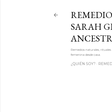
REMEDIO
SARAH GI
ANCEST
Remedios naturales, rituales 
femenina desde casa.
¿QUIÉN SOY?
REMEDI