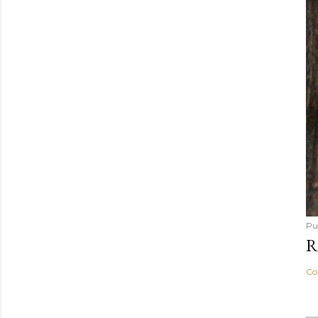
Pu
R
Co