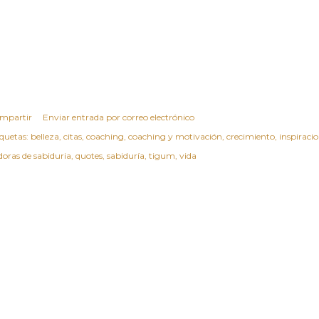
mpartir
Enviar entrada por correo electrónico
iquetas:
belleza
citas
coaching
coaching y motivación
crecimiento
inspiraci
doras de sabiduria
quotes
sabiduría
tigum
vida